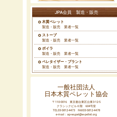
JPA会員 製造・販売
木質ペレット
製造・販売 業者一覧
ストーブ
製造・販売 業者一覧
ボイラ
製造・販売 業者一覧
ペレタイザー・プラント
製造・販売 業者一覧
一般社団法人
日本木質ペレット協会
〒110-0016 東京都台東区台東3-12-5
クラシックビル６階 604号室
TEL03-5812-4473 FAX03-5812-4478
e-mail：ap-wupel@w-pellet.org