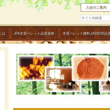
入会のご案内
とは
JPA木質ペレット品質規格
木質ペレット燃料JAS0030品