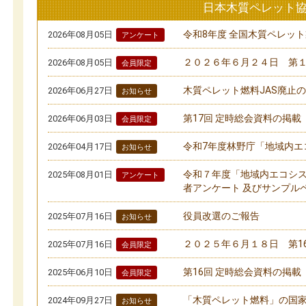
日本木質ペレット
令和8年度 全国木質ペレッ
2026年08月05日
アンケート
２０２６年６月２４日 第
2026年08月05日
会員限定
木質ペレット燃料JAS廃止
2026年06月27日
お知らせ
第17回 定時総会資料の掲載
2026年06月03日
会員限定
令和7年度林野庁「地域内エ
2026年04月17日
お知らせ
令和７年度「地域内エコシ
2025年08月01日
アンケート
者アンケート 及びサンプル
役員改選のご報告
2025年07月16日
お知らせ
２０２５年６月１８日 第1
2025年07月16日
会員限定
第16回 定時総会資料の掲載
2025年06月10日
会員限定
「木質ペレット燃料」の国家
2024年09月27日
お知らせ