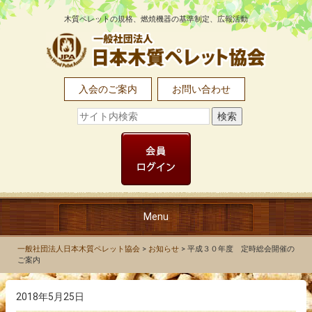
木質ペレットの規格、燃焼機器の基準制定、広報活動
入会のご案内
お問い合わせ
Menu
TOP
一般社団法人日本木質ペレット協会
>
お知らせ
>
平成３０年度 定時総会開催の
ご案内
協会について
2018年5月25日
木質ペレットとは