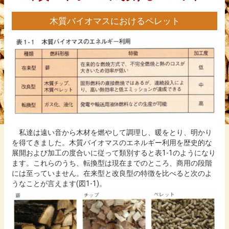
JPA木質ペレット品質規格
木質バイオマスにおけるペレット
木質ペレット燃料JAS0030品質規格
資料
会員名簿
私達は遠い音から木材を燃やして調理し、暖をとり、明かり
を得てきました。木質バイオマスのエネルギー利用を歴史的な
展開および加工の度合いに従って類別すると表1-1のようになり
ます。これらのうち、転換型は現在までのところ、商用の段階
には至っていません。在来型と改良型の特徴を比べると次のよ
うなことが言えます(図1-1)。