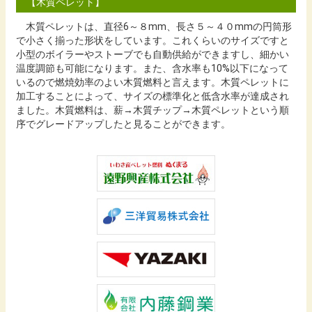
【木質ペレット】
木質ペレットは、直径6～８mm、長さ５～４０mmの円筒形
で小さく揃った形状をしています。これくらいのサイズですと
小型のボイラーやストーブでも自動供給ができますし、細かい
温度調節も可能になります。また、含水率も10%以下になって
いるので燃焼効率のよい木質燃料と言えます。木質ペレットに
加工することによって、サイズの標準化と低含水率が達成され
ました。木質燃料は、薪→木質チップ→木質ペレットという順
序でグレードアップしたと見ることができます。