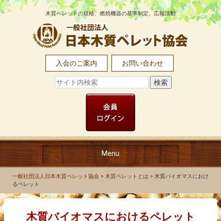
木質ペレットの規格、燃焼機器の基準制定、広報活動
入会のご案内
お問い合わせ
Menu
TOP
一般社団法人日本木質ペレット協会
>
木質ペレットとは
>
木質バイオマスにおけ
るペレット
協会について
木質バイオマスにおけるペレット
木質ペレットとは