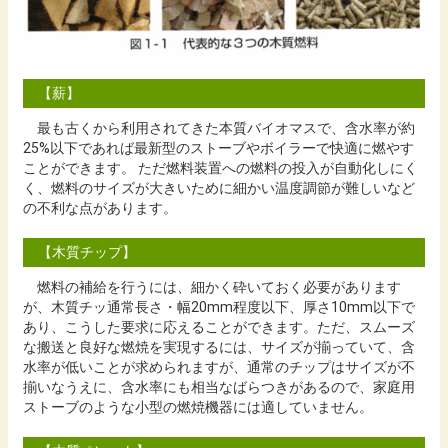
【薪】
最も古くから利用されてきた本質バイオマスで、含水率が約
25%以下であれば最新型のストーブやボイラーで快適に燃やす
ことができます。 ただ燃料装置への燃料の投入が自動化しにく
く、燃料のサイズが大きいために細かい温度調節が難しいなど
の不利な点があります。
【木質チップ】
燃料の補給を行うには、細かく砕いておく必要があります
が、木質チッ通常長さ・幅20mm程度以下、厚さ10mm以下で
あり、こうした要求に応えることができます。ただ、スムーズ
な搬送と良好な燃焼を実現するには、サイズが揃っていて、含
水率が低いことが求められますが、通常のチップはサイズが不
揃いなうえに、含水率にも相当なばらつきがあるので、家庭用
ストーブのような小型の燃焼機器には適していません。