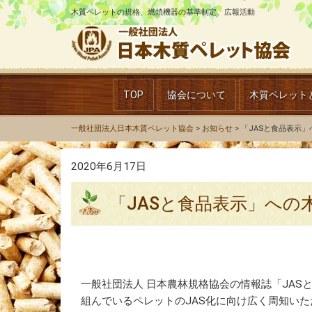
木質ペレットの規格、燃焼機器の基準制定、広報活動
TOP
協会について
木質ペレット
一般社団法人日本木質ペレット協会
>
お知らせ
>
「JASと食品表示
2020年6月17日
「JASと食品表示」へ
一般社団法人 日本農林規格協会の情報誌「JA
組んでいるペレットのJAS化に向け広く周知い