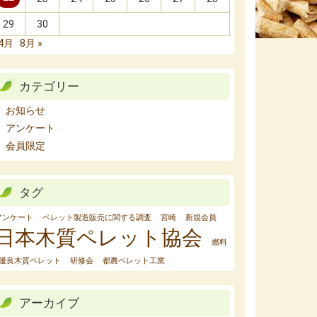
29
30
 4月
8月 »
カテゴリー
お知らせ
アンケート
会員限定
タグ
アンケート
ペレット製造販売に関する調査
宮崎
新規会員
日本木質ペレット協会
燃料
優良木質ペレット
研修会
都農ペレット工業
アーカイブ