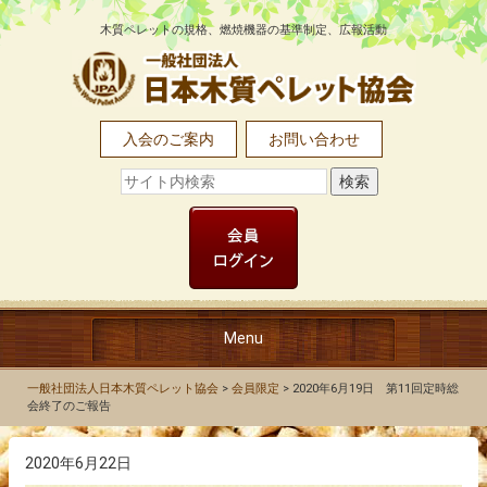
木質ペレットの規格、燃焼機器の基準制定、広報活動
入会のご案内
お問い合わせ
Menu
TOP
一般社団法人日本木質ペレット協会
>
会員限定
>
2020年6月19日 第11回定時総
会終了のご報告
協会について
2020年6月22日
木質ペレットとは