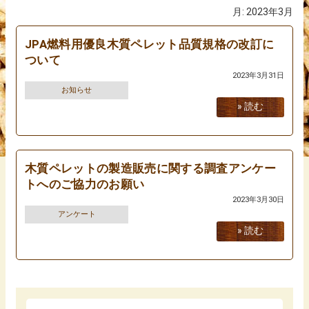
月:
2023年3月
JPA木質ペレット品質規格
JPA燃料用優良木質ペレット品質規格の改訂に
木質ペレット燃料JAS0030品質規格
ついて
2023年3月31日
資料
お知らせ
» 読む
会員名簿
木質ペレットの製造販売に関する調査アンケー
トへのご協力のお願い
2023年3月30日
アンケート
» 読む