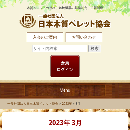
木質ペレットの規格、燃焼機器の基準制定、広報活動
入会のご案内
お問い合わせ
Menu
TOP
一般社団法人日本木質ペレット協会
>
2023年
>
3月
協会について
2023年
3月
木質ペレットとは