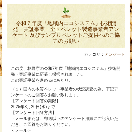
JPA木質ペレット品質規格
令和７年度「地域内エコシステム」技術開
木質ペレット燃料JAS0030品質規格
発・実証事業 全国ペレット製造事業者アン
ケート 及びサンプルペレットご提供へのご協
資料
力のお願い
会員名簿
カテゴリ：
アンケート
この度、林野庁の令和7年度「地域内エコシステム」技術開
発・実証事業に応募し採択されました。
この実証事業を進めるにあたり、
（１）国内の木質ペレット事業者の状況調査の為、下記ア
ンケートのご回答をお願い致します。
【アンケート回答の期限】
2025年8月20日(水)まで
【アンケート回答方法】
・メールまたは、郵送以下のアンケート用紙にご記入いた
だき、ご回答をお送りください。
＜メール＞