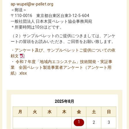
ap-wupel@w-pellet.org
＜郵送＞
〒110-0016 東京都台東区台東3-12-5-604
一般社団法人 日本木質ペレット協会事務局宛
＊所要時間は10分ほどです。
（２）サンプルペレットのご提供につきましては、アンケ
ートの冒頭をお読みいただき、ご回答をお願い致します。
・アンケート及び、サンプルペレットご提供についての依
頼文
・
令和７年度「地域内エコシステム」技術開発・実証事
業 全国ペレット製造事業者アンケート（アンケート用
紙）.xlsx
2025年8月
月
火
水
木
金
土
日
1
2
3