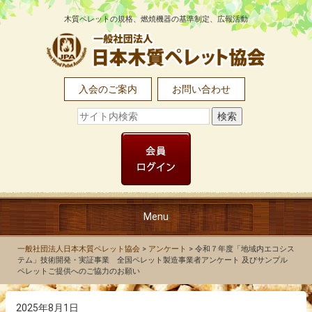
木質ペレットの規格、燃焼機器の基準制定、広報活動
入会のご案内
お問い合わせ
Menu
TOP
一般社団法人日本木質ペレット協会
>
アンケート
>
令和７年度「地域内エコシス
テム」技術開発・実証事業 全国ペレット製造事業者アンケート 及びサンプル
ペレットご提供へのご協力のお願い
協会について
2025年8月1日
木質ペレットとは