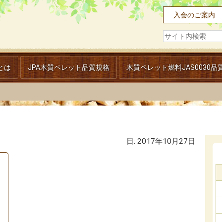
入会のご案内
とは
JPA木質ペレット品質規格
木質ペレット燃料JAS0030品
日:
2017年10月27日