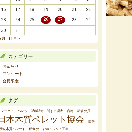
16
17
18
19
20
21
22
26
27
23
24
25
28
29
30
31
 9月
11月 »
カテゴリー
お知らせ
アンケート
会員限定
タグ
アンケート
ペレット製造販売に関する調査
宮崎
新規会員
日本木質ペレット協会
燃料
優良木質ペレット
研修会
都農ペレット工業